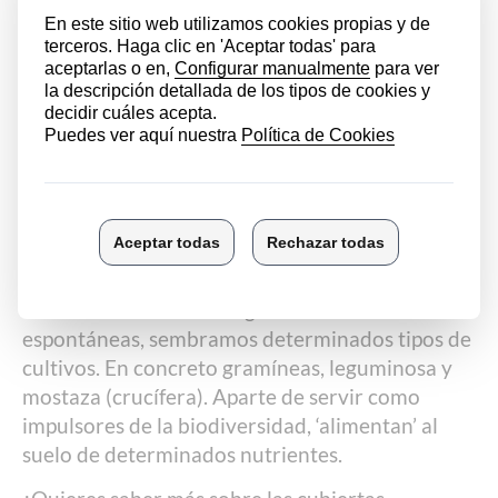
donde se dirige el corredor verde.
Los fitoseidos igualmente fueron más
abundantes en los viñedos con algún tipo de
cubierta vegetal.
La promoción de población de parasitoides de la
familia Mymaridae (avistas muy pequeñas) nos
ayuda a mantener a raya las plagas de mosquito
verde, que comienza a ser común en nuestra
zona.
Además de cubiertas vegetales naturales o
espontáneas, sembramos determinados tipos de
cultivos. En concreto gramíneas, leguminosa y
mostaza (crucífera). Aparte de servir como
impulsores de la biodiversidad, ‘alimentan’ al
suelo de determinados nutrientes.